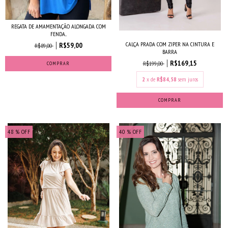
REGATA DE AMAMENTAÇÃO ALONGADA COM
FENDA...
CALÇA PRADA COM ZIPER NA CINTURA E
R$59,00
R$89,00
BARRA
R$169,15
R$199,00
COMPRAR
2
x de
R$84,58
sem juros
COMPRAR
48
% OFF
40
% OFF