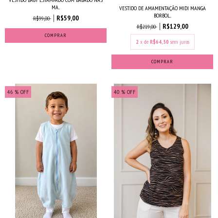
MA...
VESTIDO DE AMAMENTAÇÃO MIDI MANGA
BORBOL...
R$59,00
R$99,00
R$129,00
R$219,00
COMPRAR
2
x de
R$64,50
sem juros
COMPRAR
46
% OFF
40
% OFF