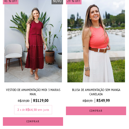
NOVO
41
% OFF
29
% OFF
VESTIDO DE AMAMENTAÇÃO MIDI 3 MARIAS
BLUSA DE AMAMENTAÇÃO SEM MANGA
MAN...
CANELADA
R$129,00
R$49,99
R$219,00
R$69,99
2
x de
R$64,50
sem juros
COMPRAR
COMPRAR