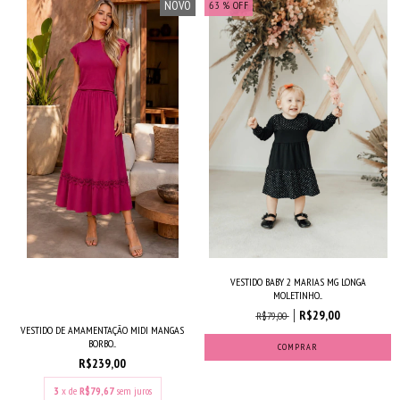
NOVO
63
% OFF
VESTIDO BABY 2 MARIAS MG LONGA
MOLETINHO...
R$29,00
R$79,00
VESTIDO DE AMAMENTAÇÃO MIDI MANGAS
BORBO...
COMPRAR
R$239,00
3
x de
R$79,67
sem juros