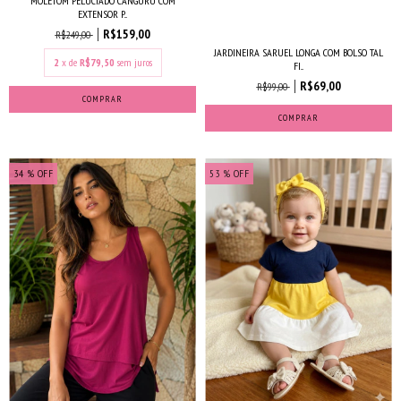
MOLETOM PELUCIADO CANGURU COM
EXTENSOR P...
R$159,00
R$249,00
JARDINEIRA SARUEL LONGA COM BOLSO TAL
2
x de
R$79,50
sem juros
FI...
R$69,00
R$99,00
COMPRAR
COMPRAR
34
% OFF
53
% OFF