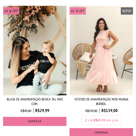
NOVO
66
% OFF
42
% OFF
BLUSA DE AMAMENTAÇÃO BÁSICA TAL MÃE
VESTIDO DE AMAMENTAÇÃO MIDI MANGA
COM...
BORBOL...
R$29,99
R$139,00
R$89,00
R$239,00
2
x de
R$69,50
sem juros
COMPRAR
COMPRAR