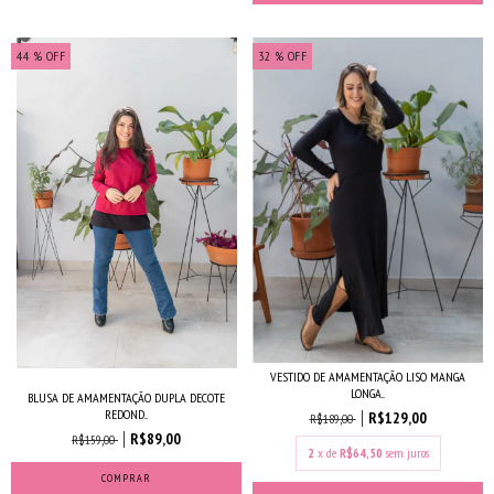
44
% OFF
32
% OFF
VESTIDO DE AMAMENTAÇÃO LISO MANGA
LONGA...
BLUSA DE AMAMENTAÇÃO DUPLA DECOTE
REDOND...
R$129,00
R$189,00
R$89,00
R$159,00
2
x de
R$64,50
sem juros
COMPRAR