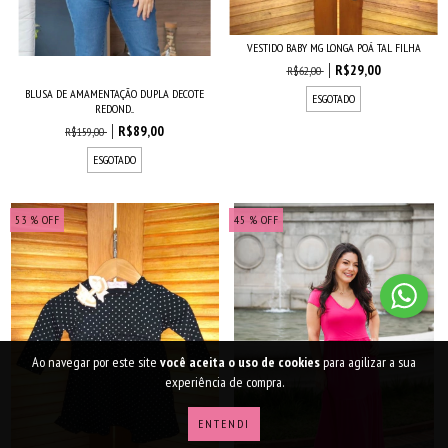
VESTIDO BABY MG LONGA POÁ TAL FILHA
R$29,00
R$62,00
BLUSA DE AMAMENTAÇÃO DUPLA DECOTE
ESGOTADO
REDOND...
R$89,00
R$159,00
ESGOTADO
53
% OFF
45
% OFF
Ao navegar por este site
você aceita o uso de cookies
para agilizar a sua
experiência de compra.
ENTENDI