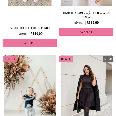
REGATA DE AMAMENTAÇÃO ALONGADA COM
FENDA...
R$59,00
R$99,00
SACO DE DORMIR LISO COM PUNHO
COMPRAR
R$59,00
R$109,00
COMPRAR
NOVO
51
% OFF
48
% OFF