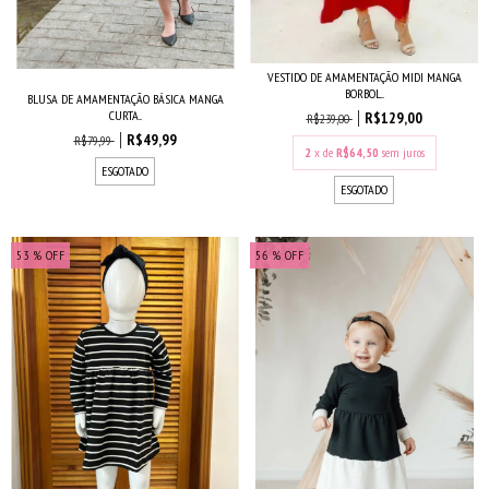
VESTIDO DE AMAMENTAÇÃO MIDI MANGA
BORBOL...
BLUSA DE AMAMENTAÇÃO BÁSICA MANGA
CURTA...
R$129,00
R$239,00
R$49,99
R$79,99
2
x de
R$64,50
sem juros
ESGOTADO
ESGOTADO
53
% OFF
56
% OFF