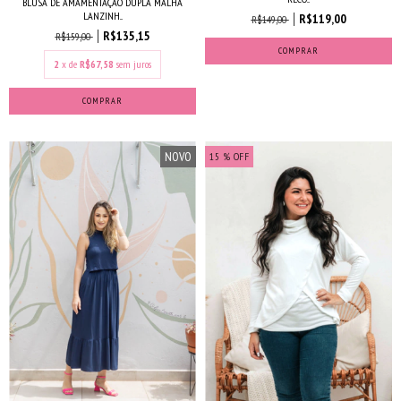
BLUSA DE AMAMENTAÇÃO DUPLA MALHA
LANZINH...
R$119,00
R$149,00
R$135,15
R$159,00
COMPRAR
2
x de
R$67,58
sem juros
COMPRAR
NOVO
15
% OFF