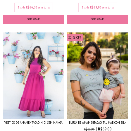
3
x de
R$66,33
sem juros
3
x de
R$63,00
sem juros
COMPRAR
COMPRAR
22
% OFF
VESTIDO DE AMAMENTAÇÃO MIDI SEM MANGA
BLUSA DE AMAMENTAÇÃO TAL MÃE COM SILK
1...
R$69,00
R$89,00