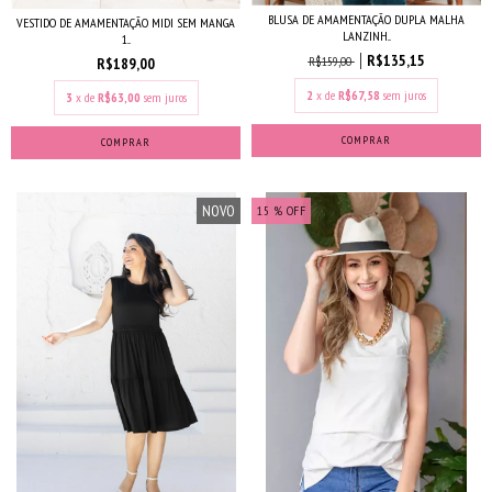
BLUSA DE AMAMENTAÇÃO DUPLA MALHA
VESTIDO DE AMAMENTAÇÃO MIDI SEM MANGA
LANZINH...
1...
R$135,15
R$159,00
R$189,00
2
x de
R$67,58
sem juros
3
x de
R$63,00
sem juros
COMPRAR
COMPRAR
NOVO
15
% OFF