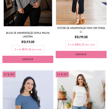
VESTIDO DE AMAMENTAÇÃO MIDI COM FENDA
LI...
BLUSA DE AMAMENTAÇÃO DUPLA MALHA
LANZINH...
R$199,00
R$159,00
3
x de
R$66,33
sem juros
2
x de
R$79,50
sem juros
COMPRAR
COMPRAR
33
% OFF
33
% OFF