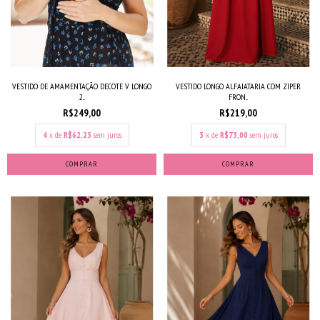
VESTIDO DE AMAMENTAÇÃO DECOTE V LONGO
VESTIDO LONGO ALFAIATARIA COM ZIPER
2...
FRON...
R$249,00
R$219,00
4
x de
R$62,25
sem juros
3
x de
R$73,00
sem juros
COMPRAR
COMPRAR