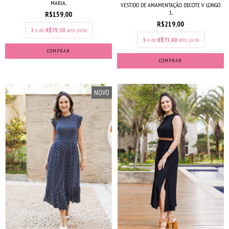
MARIA...
VESTIDO DE AMAMENTAÇÃO DECOTE V LONGO
3...
R$159,00
R$219,00
2
x de
R$79,50
sem juros
3
x de
R$73,00
sem juros
COMPRAR
COMPRAR
NOVO