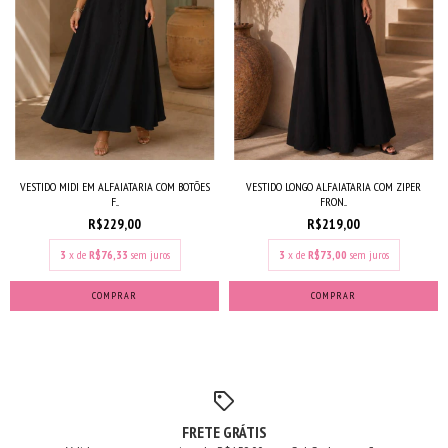
VESTIDO MIDI EM ALFAIATARIA COM BOTÕES
VESTIDO LONGO ALFAIATARIA COM ZIPER
F...
FRON...
R$229,00
R$219,00
3
x de
R$76,33
sem juros
3
x de
R$73,00
sem juros
COMPRAR
COMPRAR
FRETE GRÁTIS